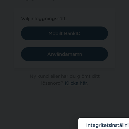
Välj inloggningssätt.
Mobilt BankID
Användarnamn
Ny kund eller har du glömt ditt
lösenord?
Klicka här
.
Integritetsinställn